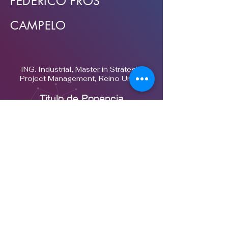
FEDERICO FROS
CAMPELO
ING. Industrial, Master in Strategic
Project Management, Reino Unido
Titulo de Ponencia
“Innovación y mente
humana: ¿Cómo crear
transformación y como
aceptarla”
Eje: Tecnología e Innovación
© 2021 by Congreso Sumar.
Proudly created with
Wix.com