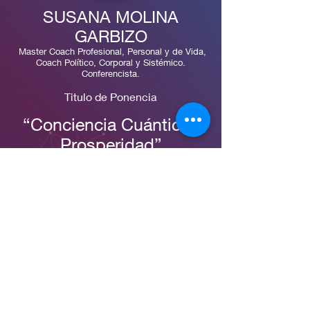
SUSANA MOLINA
GARBIZO
Master Coach Profesional, Personal y de Vida,
Coach Político, Corporal y Sistémico.
Conferencista.
Titulo de Ponencia
“Conciencia Cuántica y
Prosperidad”
Abrirnos a la prosperidad desde
la conciencia
EJE: Finanzas y Estrategias
© 2021 by Congreso Sumar.
Proudly created with
Wix.com